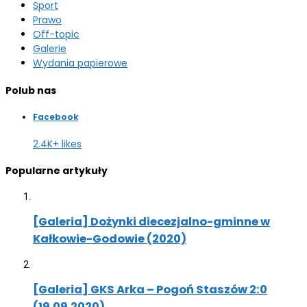
Sport
Prawo
Off-topic
Galerie
Wydania papierowe
Polub nas
Facebook
2.4K+ likes
Popularne artykuły
[Galeria] Dożynki diecezjalno-gminne w
Kałkowie-Godowie (2020)
[Galeria] GKS Arka – Pogoń Staszów 2:0
(19.09.2020)