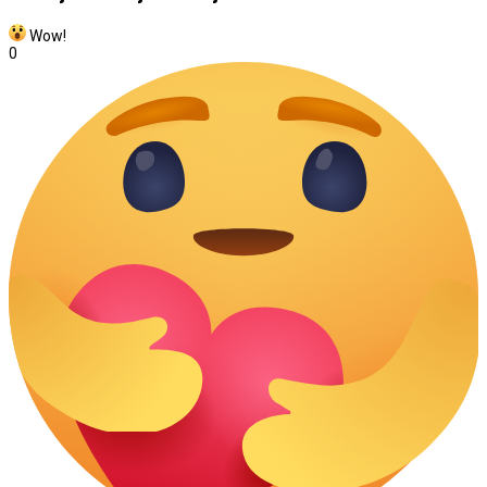
Wow!
0