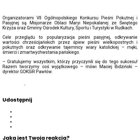
Organizatorami VII Ogólnopolskiego Konkursu Pieśni Pokutnej i
Pasyjnej są Misjonarze Oblaci Maryi Niepokalanej ze Świętego
Krzyża oraz Gminny Ośrodek Kultury, Sportu i Turystyki w Rudkach.
Cele przeglądu to popularyzacja pieśni pasyjnej, odkrywanie
wartości chrześcijańskich przez śpiew pieśni wielkopostnych i
pokutnych oraz odkrywanie tajemnicy wiary katolickiej – męki,
śmierci i zmartwychwstania pańskiego.
– Gratulujemy wszystkim, którzy przyczynili się do tego sukcesu!
Razem tworzymy coś wyjątkowego – mówi Maciej Bidziński –
dyrektor GOKSiR Pawłów.
Udostępnij
Jaka jest Twoja reakcja?