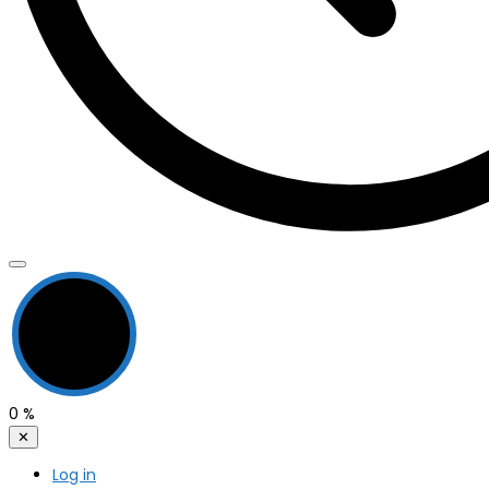
0
%
✕
Log in