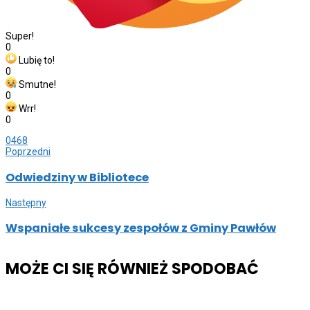
Super!
0
Lubię to!
0
Smutne!
0
Wrr!
0
0
468
Poprzedni
Odwiedziny w Bibliotece
Następny
Wspaniałe sukcesy zespołów z Gminy Pawłów
MOŻE CI SIĘ RÓWNIEŻ SPODOBAĆ