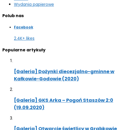
Wydania papierowe
Polub nas
Facebook
2.4K+ likes
Popularne artykuły
[Galeria] Dożynki diecezjalno-gminne w
Kałkowie-Godowie (2020)
[Galeria] GKS Arka – Pogoń Staszów 2:0
(19.09.2020)
[Galeria] Otwarcie świetlicy w Grabkowie