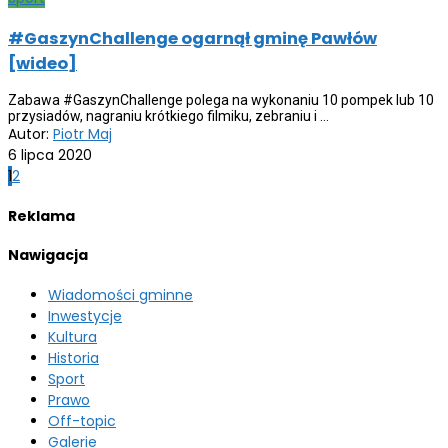
#GaszynChallenge ogarnął gminę Pawłów
[wideo]
Zabawa #GaszynChallenge polega na wykonaniu 10 pompek lub 10
przysiadów, nagraniu krótkiego filmiku, zebraniu i ...
Autor:
Piotr Maj
6 lipca 2020
Posts
1
2
navigation
Reklama
Nawigacja
Wiadomości gminne
Inwestycje
Kultura
Historia
Sport
Prawo
Off-topic
Galerie