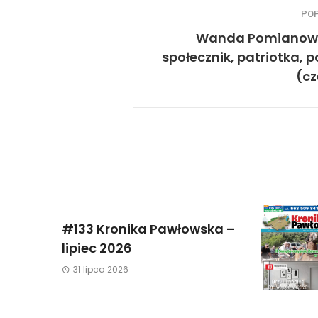
PO
Wanda Pomianow
społecznik, patriotka, 
(cz
#133 Kronika Pawłowska –
lipiec 2026
31 lipca 2026