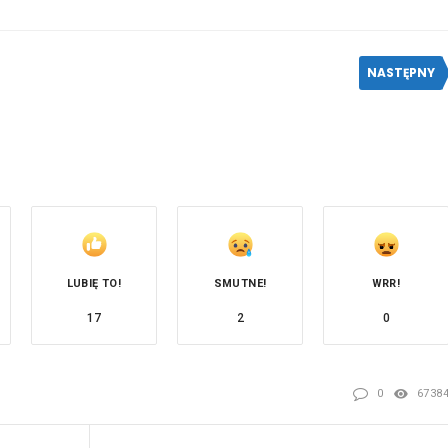
NASTĘPNY
LUBIĘ TO!
SMUTNE!
WRR!
17
2
0
0
6738