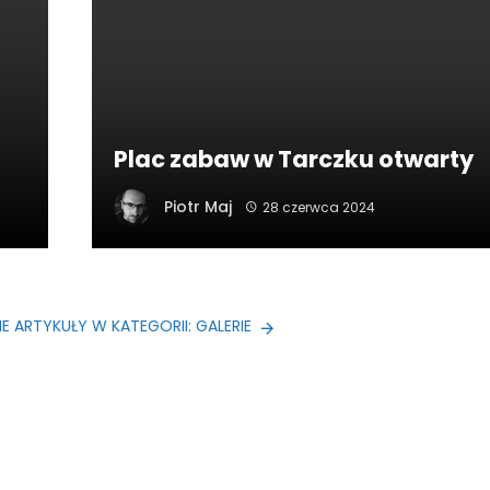
Plac zabaw w Tarczku otwarty
Piotr Maj
28 czerwca 2024
 ARTYKUŁY W KATEGORII: GALERIE