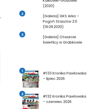
Kałkowie-Godowie
(2020)
[Galeria] GKS Arka –
Pogoń Staszów 2:0
(19.09.2020)
[Galeria] Otwarcie
świetlicy w Grabkowie
#133 Kronika Pawłowska
– lipiec 2026
#132 Kronika Pawłowska
4
– czerwiec 2026