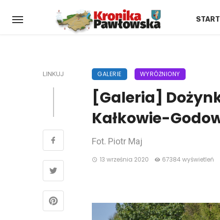
START
GALERIE
WYRÓŻNIONY
LINKUJ
[Galeria] Dożyn
Kałkowie-Godow
Fot. Piotr Maj
13 września 2020
67384 wyświetleń