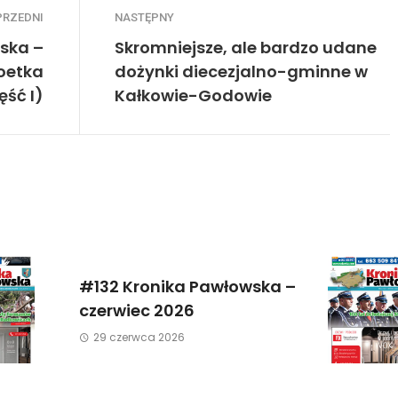
PRZEDNI
NASTĘPNY
ska –
Skromniejsze, ale bardzo udane
poetka
dożynki diecezjalno-gminne w
ęść I)
Kałkowie-Godowie
#132 Kronika Pawłowska –
czerwiec 2026
29 czerwca 2026