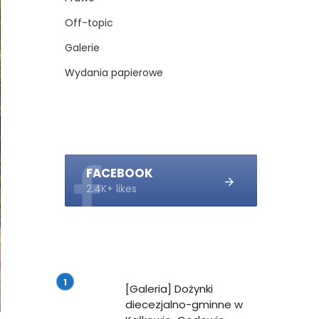
Off-topic
Galerie
Wydania papierowe
FACEBOOK
2.4K+ likes
[Galeria] Dożynki
diecezjalno-gminne w