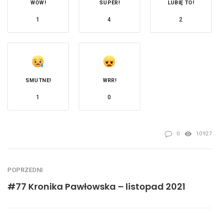
WOW!
SUPER!
LUBIĘ TO!
1
4
2
SMUTNE!
WRR!
1
0
0
10927
POPRZEDNI
#77 Kronika Pawłowska – listopad 2021