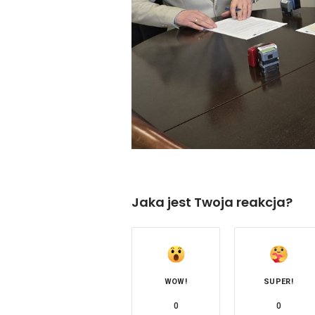
Jaka jest Twoja reakcja?
WOW!
SUPER!
0
0