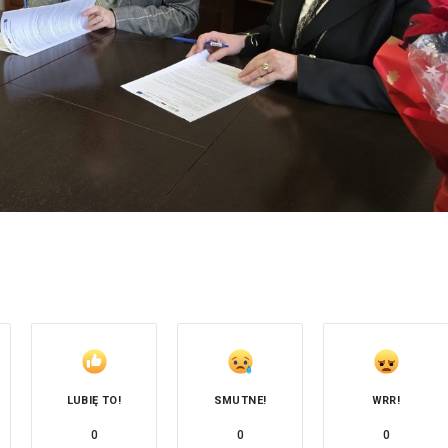
LUBIĘ TO!
SMUTNE!
WRR!
0
0
0