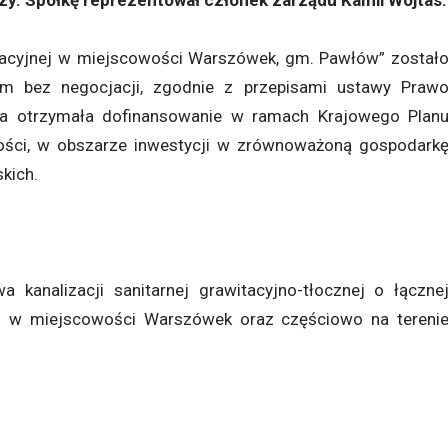
czy. Spółkę reprezentował członek zarządu Kamil Wojtas.
izacyjnej w miejscowości Warszówek, gm. Pawłów” został
m bez negocjacji, zgodnie z przepisami ustawy Praw
ja otrzymała dofinansowanie w ramach Krajowego Plan
ści, w obszarze inwestycji w zrównoważoną gospodark
kich.
kanalizacji sanitarnej grawitacyjno-tłocznej o łączne
h w miejscowości Warszówek oraz częściowo na tereni