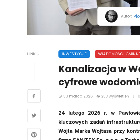
Pio
Autor:
INWESTYCJE
WIADOMOŚCI GMINN
LINKUJ
Kanalizacja w W
cyfrowe wodomi
30 marca 2026
233 wyświetleń
24 lutego 2026 r. w Pawłowi
kluczowych zadań infrastruktu
Wójta Marka Wojtasa przy kontr