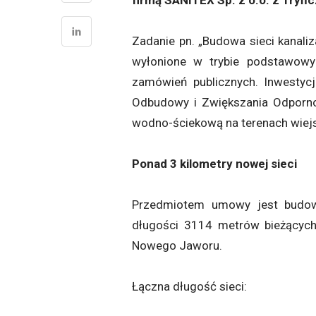
firmą SANITEX Sp. z o.o. z Tryń
Zadanie pn. „Budowa sieci kanal
wyłonione w trybie podstawowy
zamówień publicznych. Inwestyc
Odbudowy i Zwiększania Odporno
wodno-ściekową na terenach wiejs
Ponad 3 kilometry nowej sieci
Przedmiotem umowy jest budowa 
długości 3114 metrów bieżącyc
Nowego Jaworu.
Łączna długość sieci: