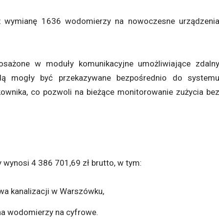
ż wymianę 1636 wodomierzy na nowoczesne urządzeni
sażone w moduły komunikacyjne umożliwiające zdaln
dą mogły być przekazywane bezpośrednio do system
tkownika, co pozwoli na bieżące monitorowanie zużycia be
ynosi 4 386 701,69 zł brutto, w tym:
wa kanalizacji w Warszówku,
na wodomierzy na cyfrowe.