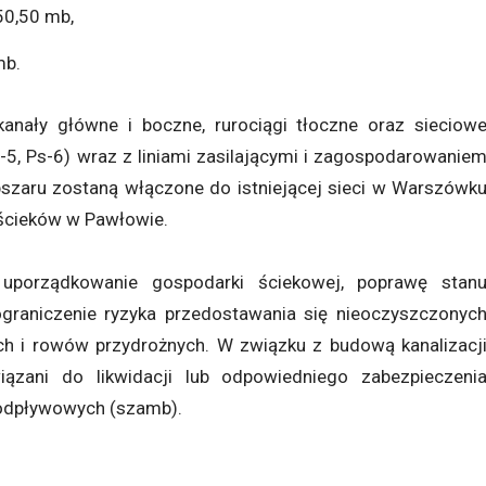
50,50 mb,
mb.
anały główne i boczne, rurociągi tłoczne oraz sieciow
5, Ps-6) wraz z liniami zasilającymi i zagospodarowanie
bszaru zostaną włączone do istniejącej sieci w Warszówk
 ścieków w Pawłowie.
 uporządkowanie gospodarki ściekowej, poprawę stan
graniczenie ryzyka przedostawania się nieoczyszczonyc
h i rowów przydrożnych. W związku z budową kanalizacj
iązani do likwidacji lub odpowiedniego zabezpieczeni
odpływowych (szamb).