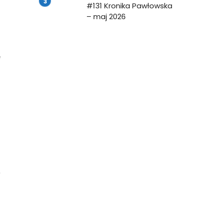
#131 Kronika Pawłowska
– maj 2026
e
m
u
u
h
i
a