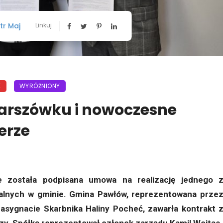
tr Maj
Linkuj
E
WYRÓŻNIONY
arszówku i nowoczesne
erze
0
e została podpisana umowa na realizację jednego 
ralnych w gminie. Gmina Pawłów, reprezentowana prze
asygnacie Skarbnika Haliny Pocheć, zawarła kontrakt 