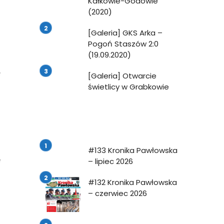
Kałkowie-Godowie
(2020)
o
[Galeria] GKS Arka –
o
Pogoń Staszów 2:0
(19.09.2020)
u
ę
[Galeria] Otwarcie
świetlicy w Grabkowie
j
#133 Kronika Pawłowska
e
– lipiec 2026
#132 Kronika Pawłowska
– czerwiec 2026