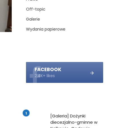
Off-topic
Galerie
Wydania papierowe
FACEBOOK
2.4K+ likes
z
z
[Galeria] Dożynki
z
diecezjalno-gminne w