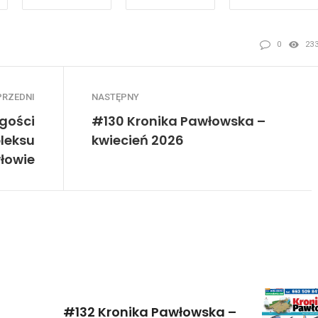
0
23
PRZEDNI
NASTĘPNY
gości
#130 Kronika Pawłowska –
leksu
kwiecień 2026
łowie
#132 Kronika Pawłowska –