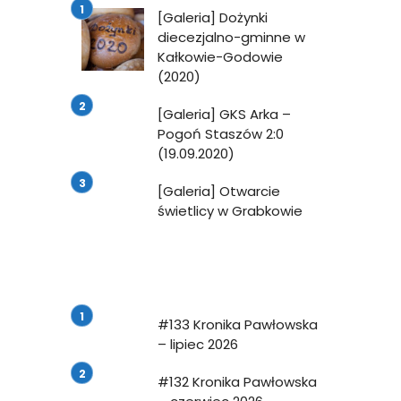
[Galeria] Dożynki
diecezjalno-gminne w
Kałkowie-Godowie
(2020)
[Galeria] GKS Arka –
Pogoń Staszów 2:0
(19.09.2020)
[Galeria] Otwarcie
świetlicy w Grabkowie
#133 Kronika Pawłowska
– lipiec 2026
#132 Kronika Pawłowska