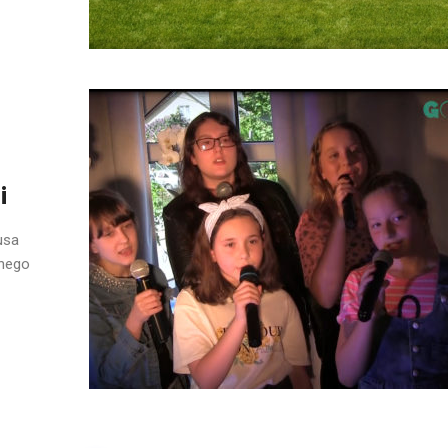
i
usa
nnego