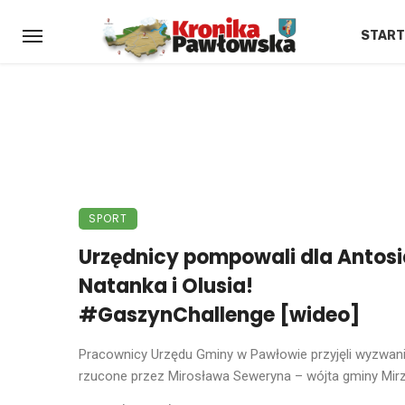
START
SPORT
Urzędnicy pompowali dla Antosi
Natanka i Olusia!
#GaszynChallenge [wideo]
Pracownicy Urzędu Gminy w Pawłowie przyjęli wyzwan
rzucone przez Mirosława Seweryna – wójta gminy Mirze