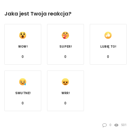
Jaka jest Twoja reakcja?
WOW!
SUPER!
LUBIĘ TO!
0
0
0
SMUTNE!
WRR!
0
0
0
501