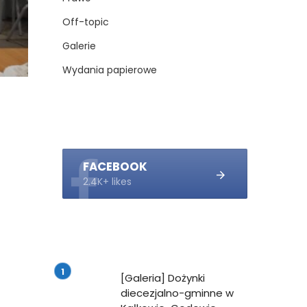
Off-topic
Galerie
Wydania papierowe
FACEBOOK
2.4K+ likes
[Galeria] Dożynki
diecezjalno-gminne w