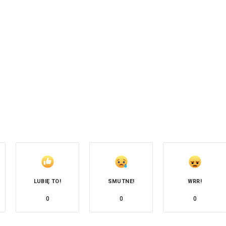
LUBIĘ TO!
SMUTNE!
WRR!
0
0
0