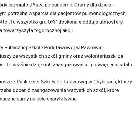
rki brzmiało „Płuca po pandemii. Gramy dla dzieci i
mym potrzebę wsparcia dla pacjentów pulmonologicznych,
Motto „Tu wszystko gra OK!” doskonale oddaje atmosferę
a towarzyszyła tegorocznej akcji.
rzy Publicznej Szkole Podstawowej w Pawłowie,
uszy ze wszystkich szkół gminy oraz wolontariuszki ze
. To właśnie dzięki ich zaangażowaniu i poświęceniu udał
iusze z Publicznej Szkoły Podstawowej w Chybicach, którzy
Trzeba docenić zaangażowanie wszystkich szkół, które
znaczne sumy na cele charytatywne.