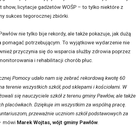
t show, licytacje gadżetów WOŚP – to tylko niektóre z
ny sukces tegorocznej zbiórki.
łów nie tylko bije rekordy, ale także pokazuje, jak dużą
owa pomagać potrzebującym. To wyjątkowe wydarzenie nie
ównież przyczynia się do wsparcia służby zdrowia poprzez
nitorowania i rehabilitacji chorób płuc.
tecznej Pomocy udało nam się zebrać rekordową kwotę 60
na terenie wszystkich szkół, pod sklepami i kościołami. W
żowali się nauczyciele szkół z terenu gminy Pawłów, ale także
ch placówkach. Dziękuje im wszystkim za wspólną pracę.
luntariuszom, przeważnie uczniom szkół podstawowych za
– mówi
Marek Wojtas, wójt gminy Pawłów
.