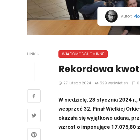
Pio
Autor:
WIADOMOŚCI GMINNE
LINKUJ
Rekordowa kwota
27 lutego 2024
529 wyświetleń
0
W niedzielę, 28 stycznia 2024 r.,
wesprzeć 32. Finał Wielkiej Ork
okazała się wyjątkowo udana, pr
wzrost o imponujące 17.075,80 z