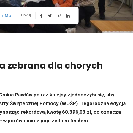
tr Maj
Linkuj
 zebrana dla chorych
 Gmina Pawłów po raz kolejny zjednoczyła się, aby
iestry Świątecznej Pomocy (WOŚP). Tegoroczna edycja
zynosząc rekordową kwotę 60.396,03 zł, co oznacza
ł w porównaniu z poprzednim finałem.