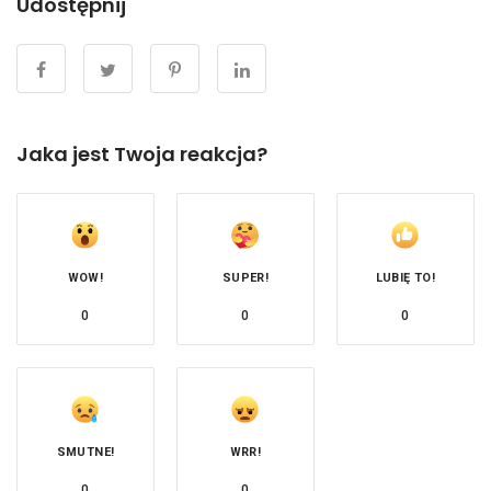
Udostępnij
Jaka jest Twoja reakcja?
WOW!
SUPER!
LUBIĘ TO!
0
0
0
SMUTNE!
WRR!
0
0