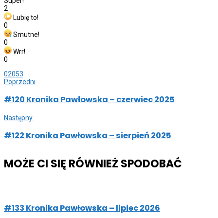
Super!
2
Lubię to!
0
Smutne!
0
Wrr!
0
0
2053
Poprzedni
#120 Kronika Pawłowska – czerwiec 2025
Następny
#122 Kronika Pawłowska – sierpień 2025
MOŻE CI SIĘ RÓWNIEŻ SPODOBAĆ
#133 Kronika Pawłowska – lipiec 2026