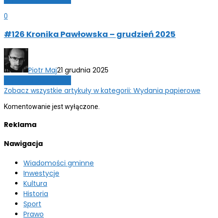
0
#126 Kronika Pawłowska – grudzień 2025
Piotr Maj
21 grudnia 2025
Wydania papierowe
Zobacz wszystkie artykuły w kategorii: Wydania papierowe
Komentowanie jest wyłączone.
Reklama
Nawigacja
Wiadomości gminne
Inwestycje
Kultura
Historia
Sport
Prawo