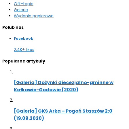
Off-topic
Galerie
Wydania papierowe
Polub nas
Facebook
2.4K+ likes
Popularne artykuły
[Galeria] Dożynki diecezjalno-gminne w
Kałkowie-Godowie (2020)
[Galeria] GKS Arka – Pogoń Staszów 2:0
(19.09.2020)