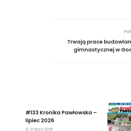
PO
Trwają prace budowlane
gimnastycznej w Go
#133 Kronika Pawłowska –
lipiec 2026
31 lipca 2026