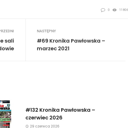
0
1180
PRZEDNI
NASTĘPNY
 sali
#69 Kronika Pawłowska –
dowie
marzec 2021
#132 Kronika Pawłowska –
czerwiec 2026
29 czerwca 2026