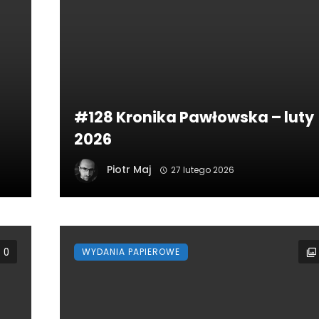
#128 Kronika Pawłowska – luty
2026
Piotr Maj
27 lutego 2026
WYDANIA PAPIEROWE
0