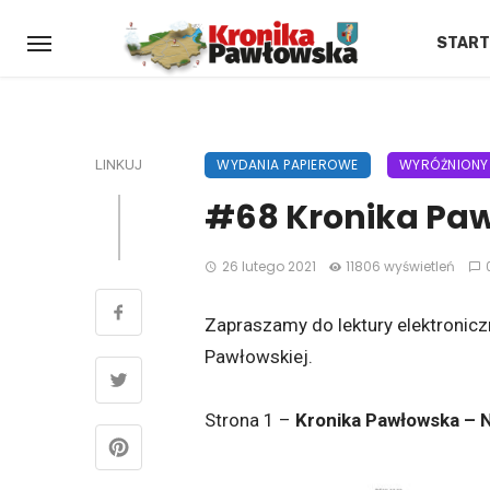
START
WYDANIA PAPIEROWE
WYRÓŻNIONY
LINKUJ
#68 Kronika Paw
26 lutego 2021
11806 wyświetleń
Zapraszamy do lektury elektronic
Pawłowskiej.
Strona 1 –
Kronika Pawłowska – Nr