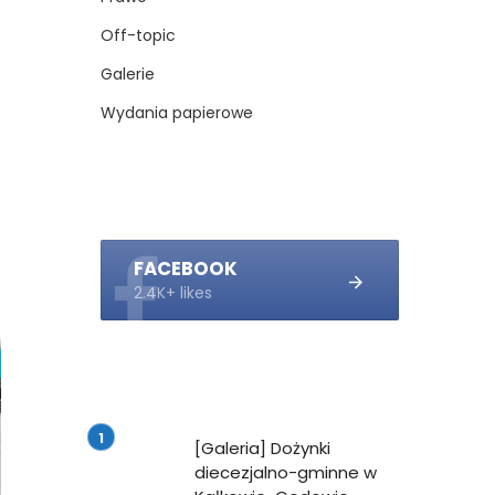
Off-topic
Galerie
Wydania papierowe
FACEBOOK
2.4K+ likes
[Galeria] Dożynki
diecezjalno-gminne w