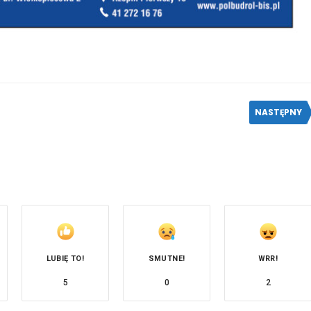
NASTĘPNY
LUBIĘ TO!
SMUTNE!
WRR!
5
0
2