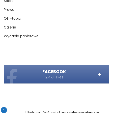
Sport
Prawo
Off-topic
Galerie
Wydania papierowe
FACEBOOK
2.4K+ likes
[Galeria] Dożynki diecezjalno-gminne w