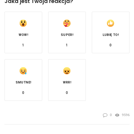
Jaka jest Twoja reakcja?
WOW!
SUPER!
LUBIĘ TO!
1
1
0
SMUTNE!
WRR!
0
0
0
9596