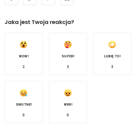
Jaka jest Twoja reakcja?
WOW!
SUPER!
LUBIĘ TO!
2
3
3
SMUTNE!
WRR!
0
0