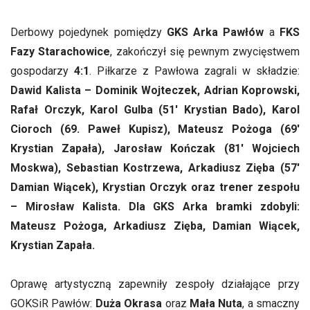
Derbowy pojedynek pomiędzy
GKS Arka Pawłów
a
FKS
Fazy Starachowice
, zakończył się pewnym zwycięstwem
gospodarzy
4:1
. Piłkarze z Pawłowa zagrali w składzie:
Dawid Kalista – Dominik Wojteczek, Adrian Koprowski,
Rafał Orczyk, Karol Gulba (51′ Krystian Bado), Karol
Cioroch (69. Paweł Kupisz), Mateusz Pożoga (69′
Krystian Zapała), Jarosław Kończak (81′ Wojciech
Moskwa), Sebastian Kostrzewa, Arkadiusz Zięba (57′
Damian Wiącek), Krystian Orczyk oraz trener zespołu
– Mirosław Kalista. Dla GKS Arka bramki zdobyli:
Mateusz Pożoga, Arkadiusz Zięba, Damian Wiącek,
Krystian Zapała.
Oprawę artystyczną zapewniły zespoły działające przy
GOKSiR Pawłów:
Duża Okrasa
oraz
Mała Nuta
, a smaczny