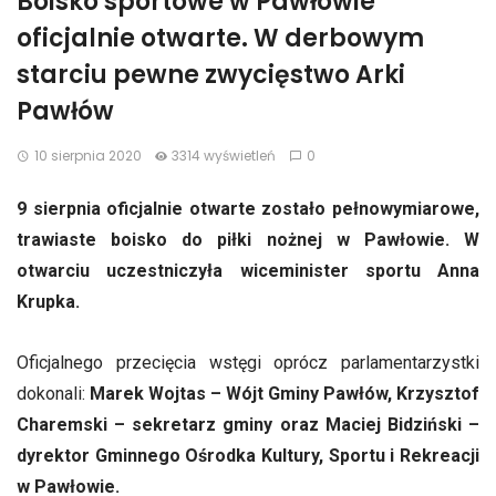
Boisko sportowe w Pawłowie
oficjalnie otwarte. W derbowym
starciu pewne zwycięstwo Arki
Pawłów
10 sierpnia 2020
3314 wyświetleń
0
9 sierpnia oficjalnie otwarte zostało pełnowymiarowe,
trawiaste boisko do piłki nożnej w Pawłowie. W
otwarciu uczestniczyła wiceminister sportu Anna
Krupka.
Oficjalnego przecięcia wstęgi oprócz parlamentarzystki
dokonali:
Marek Wojtas – Wójt Gminy Pawłów, Krzysztof
Charemski – sekretarz gminy oraz Maciej Bidziński –
dyrektor Gminnego Ośrodka Kultury, Sportu i Rekreacji
w Pawłowie.