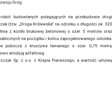
zwoju Dróg.
 robót budowlanych polegających na przebudowie drog
ek (tzw. „Droga Królewska” na odcinku o długości ok. 32
hnia z kostki brukowej betonowej o szer. 5 metrów ora
ublicznych na początku i końcu zaprojektowanego odcinka
e pobocza z kruszywa łamanego o szer. 0,75 metra
owo emulsją asfaltową.
szczyk Sp. z o.o. z Krajna Pierwszego, a wartość umow