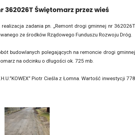
r 362026T Świętomarz przez wieś
realizacja zadania pn. „Remont drogi gminnej nr 362026
sowanego ze środków Rządowego Funduszu Rozwoju Dróg.
obót budowlanych polegających na remoncie drogi gminne
omarz na odcinku o długości ok. 725 mb.
.H.U.”KOWEX” Piotr Cieśla z Łomna. Wartość inwestycji 77