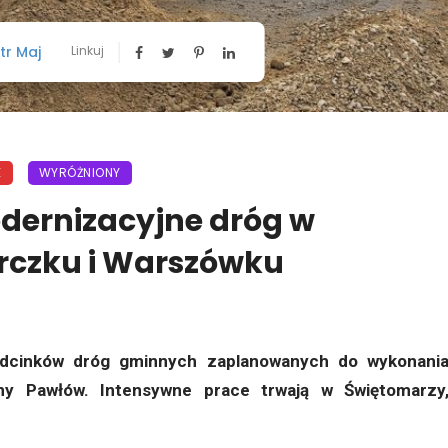
tr Maj
Linkuj
E
WYRÓŻNIONY
dernizacyjne dróg w
rczku i Warszówku
odcinków dróg gminnych zaplanowanych do wykonani
y Pawłów. Intensywne prace trwają w Świętomarzy