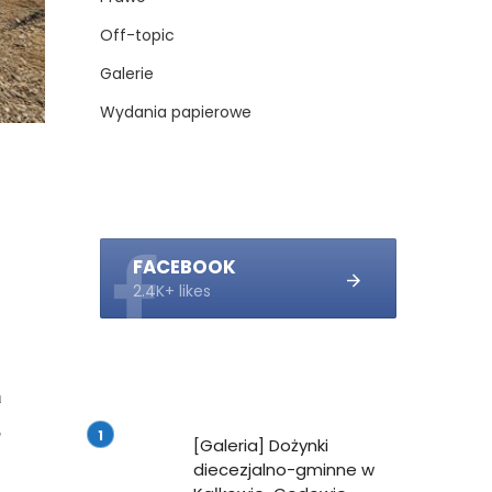
Off-topic
Galerie
Wydania papierowe
FACEBOOK
2.4K+ likes
a
,
[Galeria] Dożynki
diecezjalno-gminne w