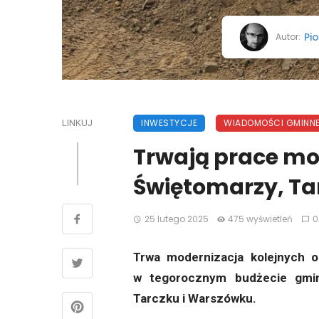
Pio
Autor:
INWESTYCJE
WIADOMOŚCI GMINN
LINKUJ
Trwają prace mo
Świętomarzy, Ta
25 lutego 2025
475 wyświetleń
0
Trwa modernizacja kolejnych 
w tegorocznym budżecie gmin
Tarczku i Warszówku.