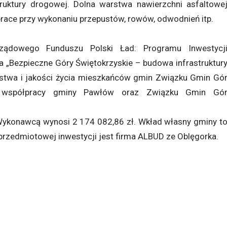
ruktury drogowej. Dolna warstwa nawierzchni asfaltowe
 prace przy wykonaniu przepustów, rowów, odwodnień itp.
ządowego Funduszu Polski Ład: Programu Inwestycj
ia „Bezpieczne Góry Świętokrzyskie – budowa infrastruktur
stwa i jakości życia mieszkańców gmin Związku Gmin Gó
rej współpracy gminy Pawłów oraz Związku Gmin Gó
ykonawcą wynosi 2 174 082,86 zł. Wkład własny gminy t
rzedmiotowej inwestycji jest firma ALBUD ze Oblęgorka.