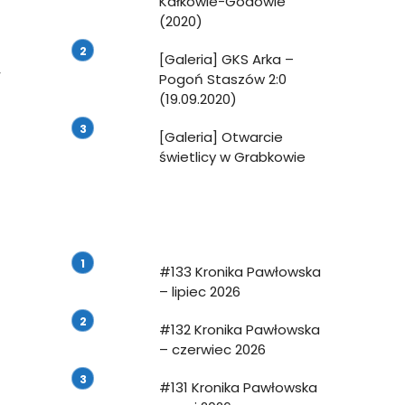
Kałkowie-Godowie
(2020)
[Galeria] GKS Arka –
T
Pogoń Staszów 2:0
(19.09.2020)
[Galeria] Otwarcie
świetlicy w Grabkowie
j
8
#133 Kronika Pawłowska
– lipiec 2026
#132 Kronika Pawłowska
– czerwiec 2026
#131 Kronika Pawłowska