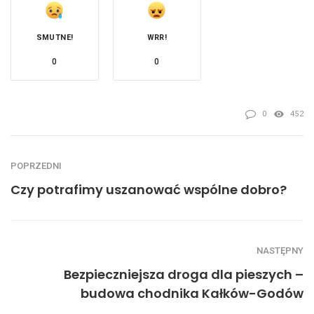
SMUTNE!
WRR!
0
0
0
452
POPRZEDNI
Czy potrafimy uszanować wspólne dobro?
NASTĘPNY
Bezpieczniejsza droga dla pieszych –
budowa chodnika Kałków-Godów