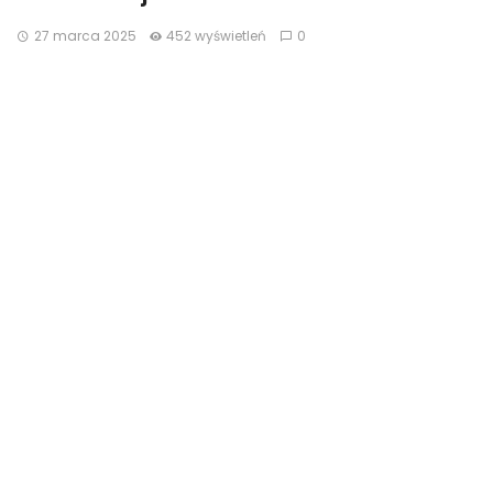
27 marca 2025
452 wyświetleń
0