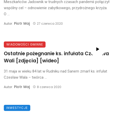
Mieszkańców Jadownik w trudnych czasach pandemii połączył
wspólny cel – odnowienie zabytkowego, przydrożnego krzyża.
O ...
Piotr Maj
Autor:
27 czerwca 2020
WIADOMOŚCI GMINNE
Ostatnie pożegnanie ks. infułata Czesława
Wali [zdjęcia] [wideo]
31 maja w wieku 84 lat w Rudniku nad Sanem zmarł ks. infułat
Czesław Wala – twórca ...
Piotr Maj
Autor:
8 czerwca 2020
INWESTYCJE