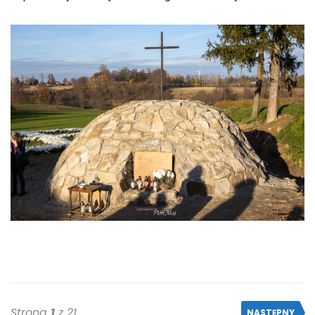
Strona
1
z 21
NASTĘPNY