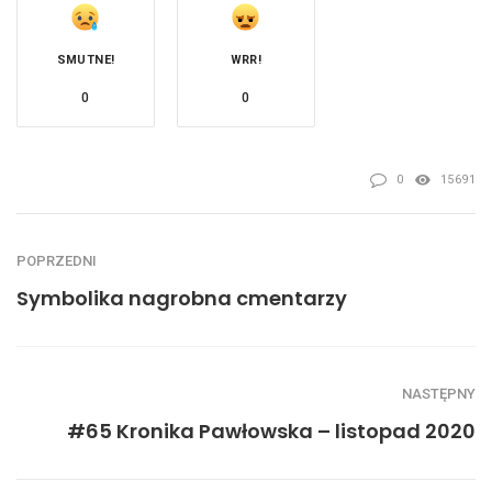
SMUTNE!
WRR!
0
0
0
15691
POPRZEDNI
Symbolika nagrobna cmentarzy
NASTĘPNY
#65 Kronika Pawłowska – listopad 2020